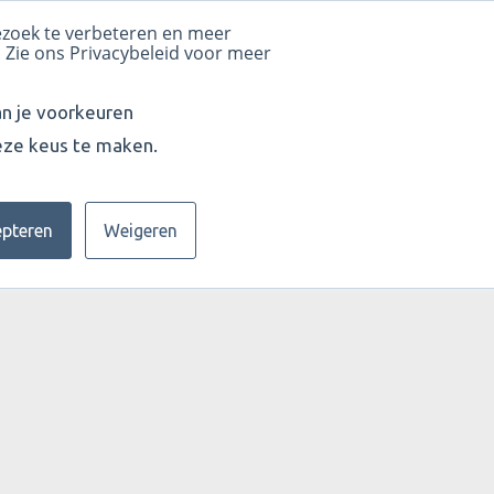
ezoek te verbeteren en meer
CONTACT
MAAK EEN AFSPRAAK
. Zie ons Privacybeleid voor meer
an je voorkeuren
eze keus te maken.
pteren
Weigeren
Volgende project