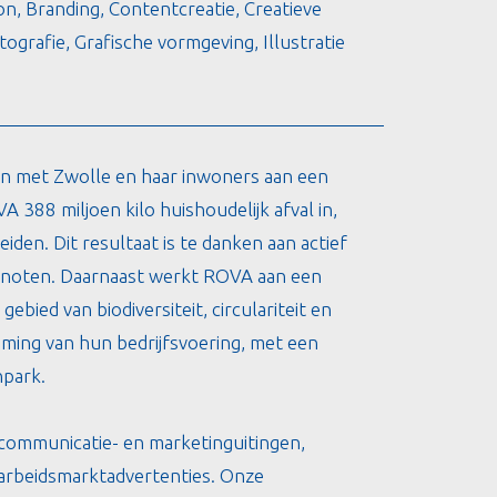
on, Branding, Contentcreatie, Creatieve
ografie, Grafische vormgeving, Illustratie
n met Zwolle en haar inwoners aan een
388 miljoen kilo huishoudelijk afval in,
en. Dit resultaat is te danken aan actief
enoten. Daarnaast werkt ROVA aan een
bied van biodiversiteit, circulariteit en
aming van hun bedrijfsvoering, met een
npark.
 communicatie- en marketinguitingen,
arbeidsmarktadvertenties. Onze