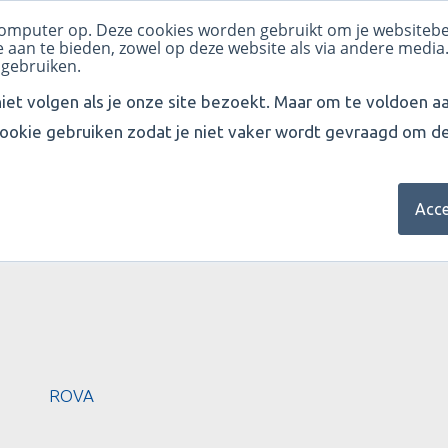
 computer op. Deze cookies worden gebruikt om je websiteb
UIT
REVIEWS
TEAM
WERK
MVO
BLOG
 aan te bieden, zowel op deze website als via andere media
 gebruiken.
iet volgen als je onze site bezoekt. Maar om te voldoen a
ookie gebruiken zodat je niet vaker wordt gevraagd om d
Acce
ROVA